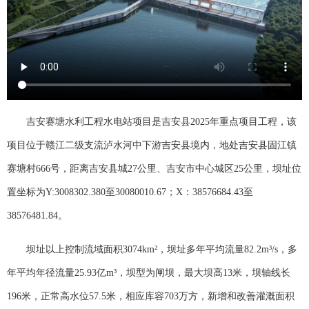
吉安赛塘水利工程水电站项目是吉安县2025年重点项目工程，该
项目位于赣江二级支流泸水河中下游吉安县境内，地处吉安县固江镇
赛塘村666号，距离吉安县城27公里、吉安市中心城区25公里，坝址位
置坐标为Y:3008302.380至30080010.67；X：38576684.43至
38576481.84。
坝址以上控制流域面积3074km²，坝址多年平均流量82.2m³/s，多
年平均年径流量25.93亿m³，坝型为闸坝，最大坝高13米，坝轴线长
196米，正常高水位57.5米，相应库容703万方，新增和改善灌溉面积